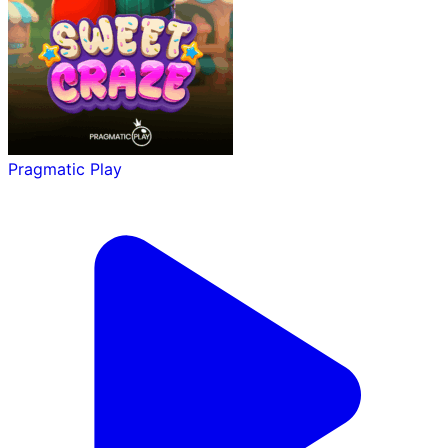
Pragmatic Play