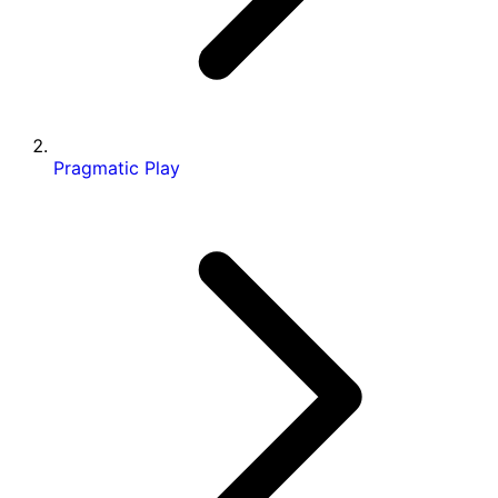
Pragmatic Play