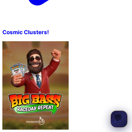
Cosmic Clusters!