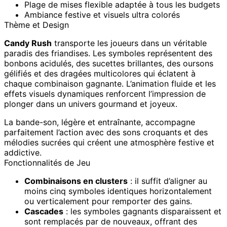
Plage de mises flexible adaptée à tous les budgets
Ambiance festive et visuels ultra colorés
Thème et Design
Candy Rush
transporte les joueurs dans un véritable
paradis des friandises. Les symboles représentent des
bonbons acidulés, des sucettes brillantes, des oursons
gélifiés et des dragées multicolores qui éclatent à
chaque combinaison gagnante. L’animation fluide et les
effets visuels dynamiques renforcent l’impression de
plonger dans un univers gourmand et joyeux.
La bande-son, légère et entraînante, accompagne
parfaitement l’action avec des sons croquants et des
mélodies sucrées qui créent une atmosphère festive et
addictive.
Fonctionnalités de Jeu
Combinaisons en clusters
: il suffit d’aligner au
moins cinq symboles identiques horizontalement
ou verticalement pour remporter des gains.
Cascades
: les symboles gagnants disparaissent et
sont remplacés par de nouveaux, offrant des