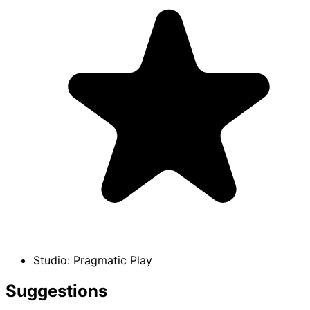
Studio:
Pragmatic Play
Suggestions