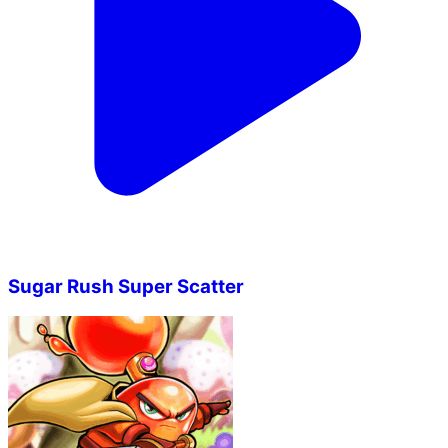
Sugar Rush Super Scatter