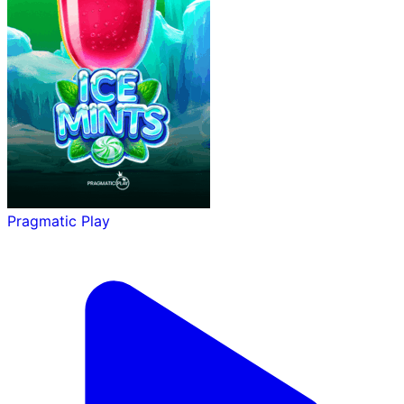
Pragmatic Play