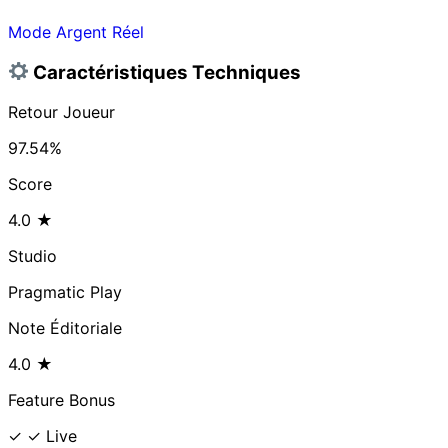
Mode Argent Réel
Caractéristiques Techniques
Retour Joueur
97.54%
Score
4.0
★
Studio
Pragmatic Play
Note Éditoriale
4.0
★
Feature Bonus
✓ ✓ Live