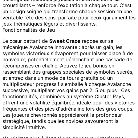
croustillants – renforce l'excitation à chaque tour. C'est
un design soigné qui transforme chaque session en une
véritable fête des sens, parfaite pour ceux qui aiment les
jeux thématiques légers et divertissants.
Fonctionnalités de Jeu
Le cœur battant de
Sweet Craze
repose sur sa
mécanique Avalanche innovante : après un gain, les
symboles victorieux s'évaporent pour laisser place à de
nouveaux, potentiellement déclenchant une cascade de
récompenses en chaîne. Activez le jeu bonus en
rassemblant des grappes spéciales de symboles sucrés,
et entrez dans un mode de tours gratuits où un
multiplicateur progressif s'emballe à chaque Avalanche
successive, multipliant vos gains par 2, 5 ou plus ! Ces
fonctionnalités, combinées au système Cluster Pays,
offrent une volatilité équilibrée, idéale pour des victoires
fréquentes et des pics d'adrénaline lors des gros coups.
Les joueurs chevronnés apprécieront la profondeur
stratégique, tandis que les novices savoureront la
simplicité intuitive.