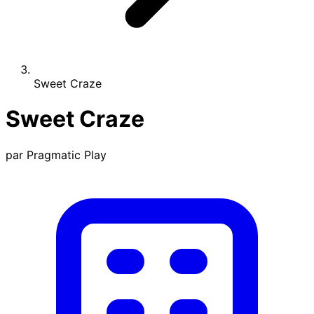
Sweet Craze
Sweet Craze
par Pragmatic Play