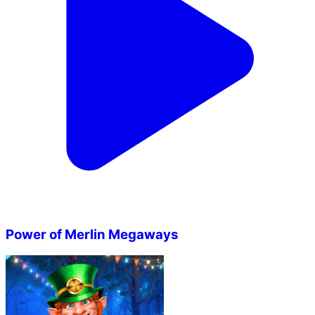
Power of Merlin Megaways