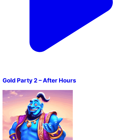
Gold Party 2 – After Hours