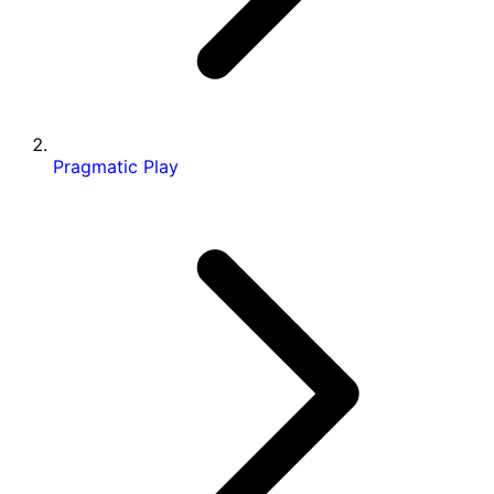
Pragmatic Play