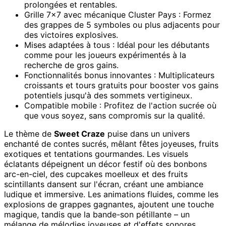
prolongées et rentables.
Grille 7x7 avec mécanique Cluster Pays : Formez
des grappes de 5 symboles ou plus adjacents pour
des victoires explosives.
Mises adaptées à tous : Idéal pour les débutants
comme pour les joueurs expérimentés à la
recherche de gros gains.
Fonctionnalités bonus innovantes : Multiplicateurs
croissants et tours gratuits pour booster vos gains
potentiels jusqu'à des sommets vertigineux.
Compatible mobile : Profitez de l'action sucrée où
que vous soyez, sans compromis sur la qualité.
Le thème de
Sweet Craze
puise dans un univers
enchanté de contes sucrés, mêlant fêtes joyeuses, fruits
exotiques et tentations gourmandes. Les visuels
éclatants dépeignent un décor festif où des bonbons
arc-en-ciel, des cupcakes moelleux et des fruits
scintillants dansent sur l'écran, créant une ambiance
ludique et immersive. Les animations fluides, comme les
explosions de grappes gagnantes, ajoutent une touche
magique, tandis que la bande-son pétillante – un
mélange de mélodies joyeuses et d'effets sonores