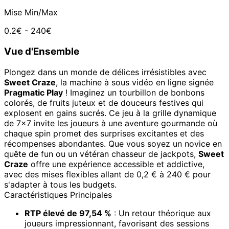
Mise Min/Max
0.2€ - 240€
Vue d'Ensemble
Plongez dans un monde de délices irrésistibles avec
Sweet Craze
, la machine à sous vidéo en ligne signée
Pragmatic Play
! Imaginez un tourbillon de bonbons
colorés, de fruits juteux et de douceurs festives qui
explosent en gains sucrés. Ce jeu à la grille dynamique
de 7x7 invite les joueurs à une aventure gourmande où
chaque spin promet des surprises excitantes et des
récompenses abondantes. Que vous soyez un novice en
quête de fun ou un vétéran chasseur de jackpots,
Sweet
Craze
offre une expérience accessible et addictive,
avec des mises flexibles allant de 0,2 € à 240 € pour
s'adapter à tous les budgets.
Caractéristiques Principales
RTP élevé de 97,54 %
: Un retour théorique aux
joueurs impressionnant, favorisant des sessions