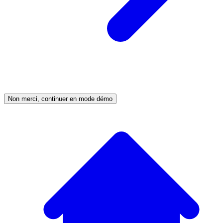
Non merci, continuer en mode démo